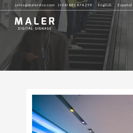
sales@malerdso.com
(+34) 881 874 259
English
Español