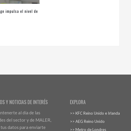
age impulsa el nivel de
 los empleados
OS Y NOTICIAS DE INTERÉS
EXPLORA
tenerte al día de las
>> KFC Reino Unido e Irlanda
es del sector y de MALER,
>> AEG Reino Unido
 tus datos para enviarte
>> Metro de Londres