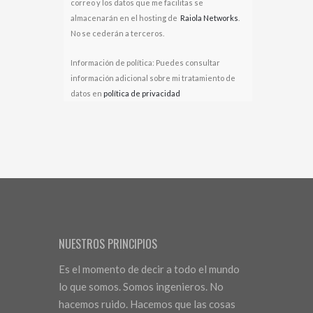
correo y los datos que me facilitas se
almacenarán en el hosting de
Raiola Networks
.
No se cederán a terceros.
Información de política: Puedes consultar
información adicional sobre mi tratamiento de
datos en
política de privacidad
NUESTROS PRINCIPIOS
Es el momento de decir a todo el mundo
lo que somos. Somos ingenieros. No
hacemos ruido. Hacemos que las cosas