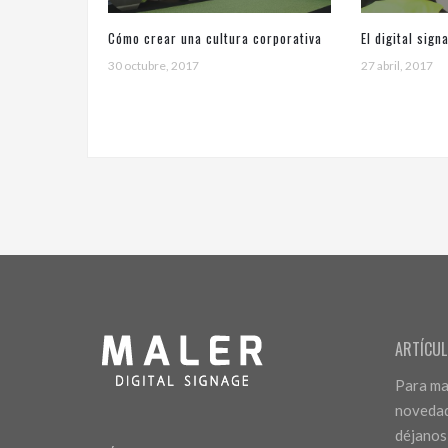
Cómo crear una cultura corporativa
El digital sign
y mejorar la comunicación interna
30 octubre, 2017
motivación de
27 abril, 2017
ARTÍCUL
Para man
novedad
déjanos