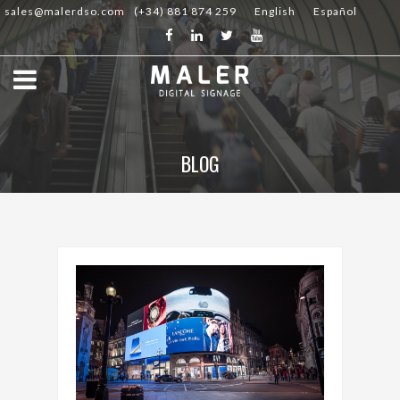
sales@malerdso.com
(+34) 881 874 259
English
Español
BLOG