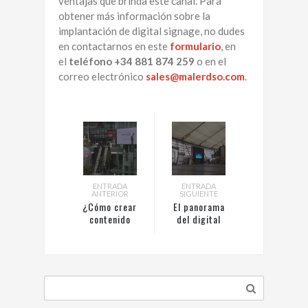
ventajas que brinda este canal. Para
obtener más información sobre la
implantación de digital signage, no dudes
en contactarnos en este
formulario
, en
el
teléfono
+34 881 874 259
o en el
correo electrónico
sales@malerdso.com
.
ENTRADA
ENTRADA
ANTERIOR
SIGUIENTE
¿Cómo crear
El panorama
contenido
del digital
visual para
signage para
grandes
los próximos
pantallas?
5 años