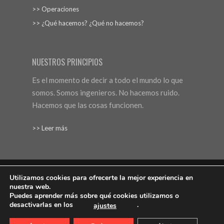
>> Operaciones
>> ¿Qué hacemos? ¿Qué no hacemos?
NUESTROS PRINCIPIOS
Es el momento de decir a todo el mundo lo que
somos. Somos ingenieros. No hacemos ruido.
Hacemos que las cosas funcionen.
>> Leer más
Utilizamos cookies para ofrecerte la mejor experiencia en
nuestra web.
Aviso Legal
Protección de datos
Política de cookies
Puedes aprender más sobre qué cookies utilizamos o
desactivarlas en los
.
ajustes
Web: Bannister Global