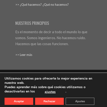
>> ¿Qué hacemos? ¿Qué no hacemos?
NUESTROS PRINCIPIOS
Es el momento de decir a todo el mundo lo que
somos. Somos ingenieros. No hacemos ruido.
Hacemos que las cosas funcionen.
>> Leer más
Utilizamos cookies para ofrecerte la mejor experiencia en
nuestra web.
Aviso Legal
Protección de datos
Política de cookies
Puedes aprender más sobre qué cookies utilizamos o
desactivarlas en los
.
ajustes
Web: Bannister Global
© 2019 MALER Digital Signage
Aceptar
Rechazar
Ajustes