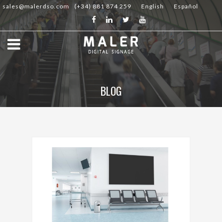
sales@malerdso.com
(+34) 881 874 259
English
Español
BLOG