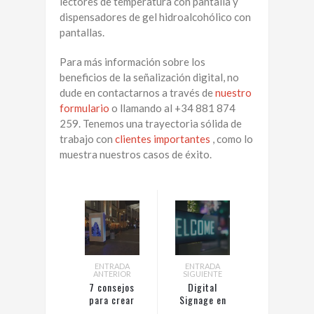
lectores de temperatura con pantalla y
dispensadores de gel hidroalcohólico con
pantallas.
Para más información sobre los
beneficios de la señalización digital, no
dude en contactarnos a través de
nuestro
formulario
o llamando al +34 881 874
259. Tenemos una trayectoria sólida de
trabajo con
clientes importantes
, como lo
muestra nuestros casos de éxito.
ENTRADA
ENTRADA
ANTERIOR
SIGUIENTE
7 consejos
Digital
para crear
Signage en
contenido
las escuelas y