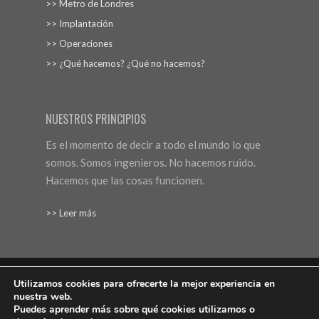
>> Metro de Londres
>> Implantación
>> Operaciones
>> ¿Qué hacemos? ¿Qué no hacemos?
NUESTROS PRINCIPIOS
Es el momento de decir a todo el mundo lo que
somos. Somos ingenieros. No hacemos ruido.
Hacemos que las cosas funcionen.
>> Leer más
Utilizamos cookies para ofrecerte la mejor experiencia en
nuestra web.
Aviso Legal
Protección de datos
Política de cookies
Puedes aprender más sobre qué cookies utilizamos o