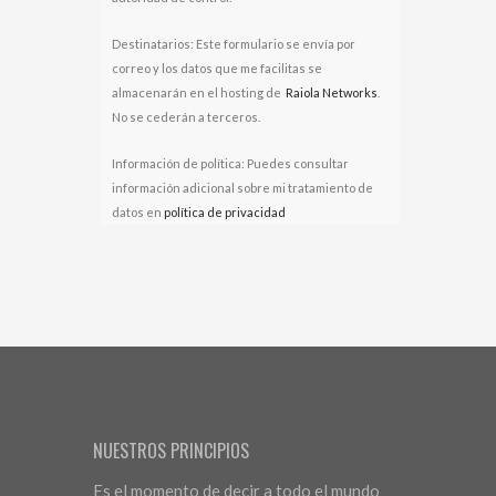
Destinatarios: Este formulario se envía por
correo y los datos que me facilitas se
almacenarán en el hosting de
Raiola Networks
.
No se cederán a terceros.
Información de política: Puedes consultar
información adicional sobre mi tratamiento de
datos en
política de privacidad
NUESTROS PRINCIPIOS
Es el momento de decir a todo el mundo