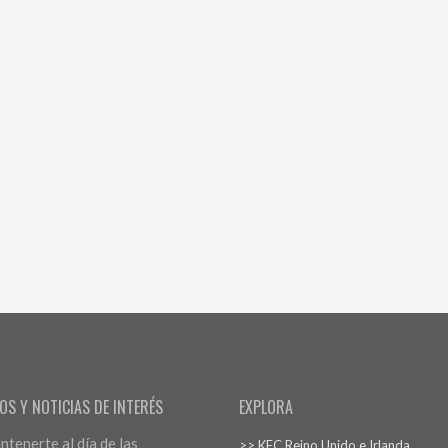
OS Y NOTICIAS DE INTERÉS
EXPLORA
tenerte al día de las
>> KFC Reino Unido e Irlanda