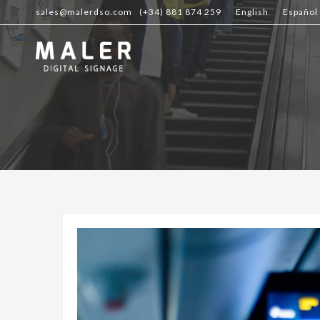
sales@malerdso.com
(+34) 881 874 259
English
Español