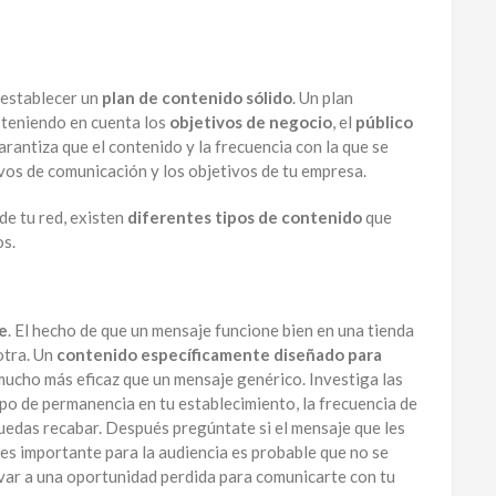
 establecer un
plan de contenido sólido
. Un plan
 teniendo en cuenta los
objetivos de negocio
, el
público
arantiza que el contenido y la frecuencia con la que se
ivos de comunicación y los objetivos de tu empresa.
de tu red, existen
diferentes tipos de contenido
que
os.
e
. El hecho de que un mensaje funcione bien en una tienda
otra. Un
contenido específicamente diseñado para
ucho más eficaz que un mensaje genérico. Investiga las
mpo de permanencia en tu establecimiento, la frecuencia de
puedas recabar. Después pregúntate si el mensaje que les
 es importante para la audiencia es probable que no se
evar a una oportunidad perdida para comunicarte con tu