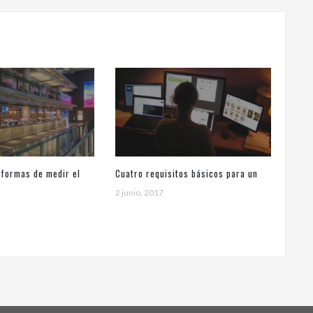
 formas de medir el
Cuatro requisitos básicos para un
l signage
soporte técnico de primer nivel
2 junio, 2017