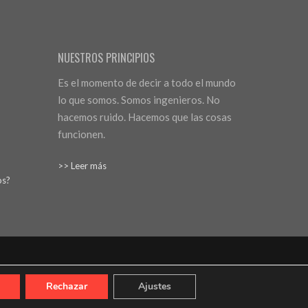
NUESTROS PRINCIPIOS
Es el momento de decir a todo el mundo
lo que somos. Somos ingenieros. No
hacemos ruido. Hacemos que las cosas
funcionen.
>> Leer más
os?
e datos
Política de cookies
Web: Bannister Global
Rechazar
Ajustes