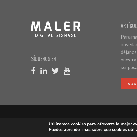
ARTÍCUL
Para man
novedad
déjanos
SÍGUENOS EN
nuestra
ser pes
SUS
Utilizamos cookies para ofrecerte la mejor e
© 2019 MALER Digital Signage
Puedes aprender más sobre qué cookies utili