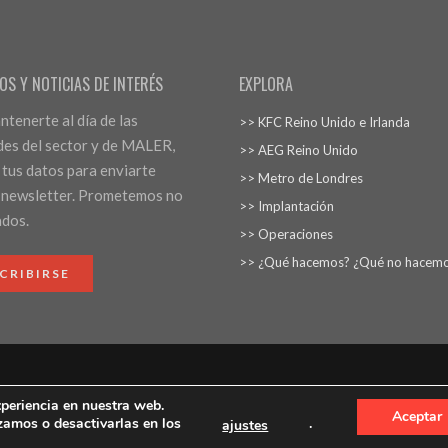
OS Y NOTICIAS DE INTERÉS
EXPLORA
tenerte al día de las
>> KFC Reino Unido e Irlanda
es del sector y de MALER,
>> AEG Reino Unido
 tus datos para enviarte
>> Metro de Londres
 newsletter. Prometemos no
>> Implantación
ados.
>> Operaciones
>> ¿Qué hacemos? ¿Qué no hacem
CRIBIRSE
xperiencia en nuestra web.
Aviso Legal
Protección d
Aceptar
zamos o desactivarlas en los
.
ajustes