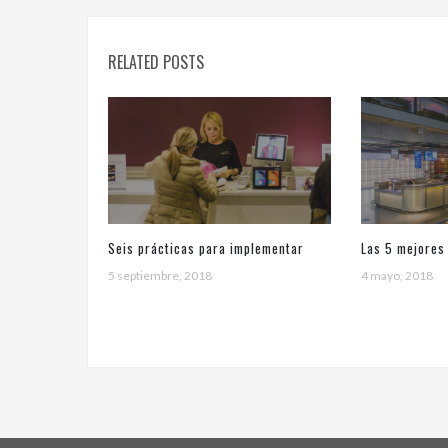
RELATED POSTS
Seis prácticas para implementar
Las 5 mejores
soluciones de digital signage
5 septiembre, 2018
ROI del digita
4 mayo, 2018