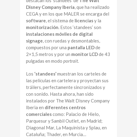
destacan los ‘standees’ de
The Walt
Disney Company Iberia
, que ha realizado
CEGA y en los que MALER se encarga del
software
, el sistema de
licencias
y la
monitorización
. Estos ‘standees’ son
instalaciones móviles de digital
signage
, con ruedas y desmontables,
compuestos por una
pantalla LED
de
2×1,5 metros y por un
monitor LCD
de 43
pulgadas en modo
portrait
.
Los
‘standees’
muestran los carteles de
las películas en cartelera y proyectan sus
tráilers, perfectamente sincronizados y
con sonido. Hasta ahora, han sido
instalados por The Walt Disney Company
Iberia en
diferentes centros
comerciales
como: Palacio de Hielo,
Parquesur y Sambil Outlet, en Madrid;
Diagonal Mar, La Maquinista y Splau, en
Cataluña; Thader, en Murcia…