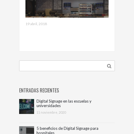
KFC premia el trabajo en equipo de MALER
Digital Signage
19 abril, 2018
ENTRADAS RECIENTES
Digital Signage en las escuelas y
universidades
11 noviembre, 2020
5 beneficios de Digital Signage para
hospitales