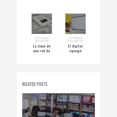
ENTRADA
ENTRADA
ANTERIOR
SIGUIENTE
La clave de
El digital
una red de
signage
digital
impulsa el
signage es la
nivel de
calidad del
motivación de
servicio
los empleados
RELATED POSTS