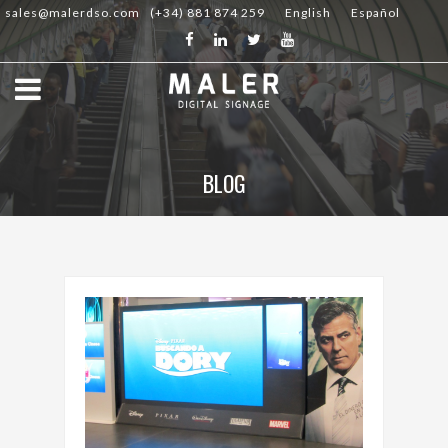
sales@malerdso.com
(+34) 881 874 259
English
Español
BLOG