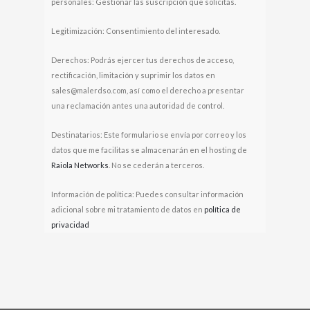
personales: Gestionar las suscripción que solicitas.
Legitimización: Consentimiento del interesado.
Derechos: Podrás ejercer tus derechos de acceso,
rectificación, limitación y suprimir los datos en
sales@malerdso.com, así como el derecho a presentar
una reclamación antes una autoridad de control.
Destinatarios: Este formulario se envía por correo y los
datos que me facilitas se almacenarán en el hosting de
Raiola Networks
. No se cederán a terceros.
Información de política: Puedes consultar información
adicional sobre mi tratamiento de datos en
política de
privacidad