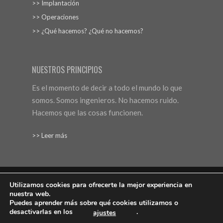
>> Implantación
>> Operaciones
>> ¿Qué hacemos? ¿Qué no hacemos?
NUESTROS PRINCIPIOS
Es el momento de decir a todo el mundo lo que
somos. Somos ingenieros. No hacemos ruido.
Hacemos que las cosas funcionen.
>> Leer más
Utilizamos cookies para ofrecerte la mejor experiencia en
nuestra web.
Aviso Legal
Protección de datos
Política de cookies
Puedes aprender más sobre qué cookies utilizamos o
desactivarlas en los
.
ajustes
Web: Bannister Global