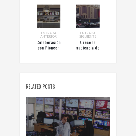
ENTRADA
ENTRADA
ANTERIOR
SIGUIENTE
Colaboración
Crece la
con Pioneer
audiencia de
Group en 400
la publicidad
establecimientos
exterior en
de KFC
España según
el EGM
RELATED POSTS