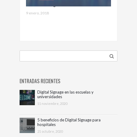
Hemos sido elegidos como finalistas en los
Digital Signage Awards 2018
9 enero, 2018
ENTRADAS RECIENTES
Digital Signage en las escuelas y
universidades
11 noviembre, 2020
5 beneficios de Digital Signage para
hospitales
21 octubre, 2020