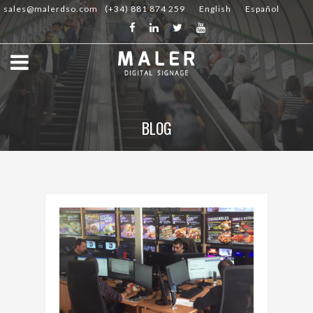
sales@malerdso.com
(+34) 881 874 259
English
Español
BLOG