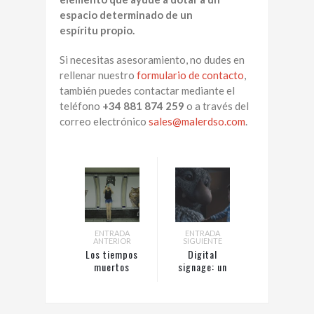
espacio determinado de un
espíritu propio.
Si necesitas asesoramiento, no dudes en
rellenar nuestro
formulario de contacto
,
también puedes contactar mediante el
teléfono
+34 881 874 259
o a través del
correo electrónico
sales@malerdso.com
.
ENTRADA
ENTRADA
ANTERIOR
SIGUIENTE
Los tiempos
Digital
muertos
signage: un
importan:
ejemplo
digital
navideño de la
signage en el
experiencia