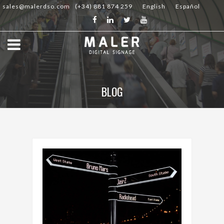
sales@malerdso.com
(+34) 881 874 259
English
Español
BLOG