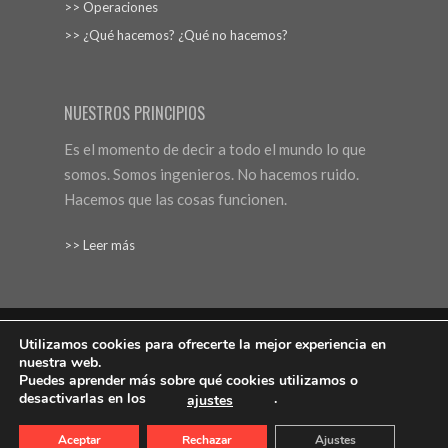
>> Operaciones
>> ¿Qué hacemos? ¿Qué no hacemos?
NUESTROS PRINCIPIOS
Es el momento de decir a todo el mundo lo que
somos. Somos ingenieros. No hacemos ruido.
Hacemos que las cosas funcionen.
>> Leer más
Utilizamos cookies para ofrecerte la mejor experiencia en
nuestra web.
Aviso Legal
Protección de datos
Política de cookies
Puedes aprender más sobre qué cookies utilizamos o
desactivarlas en los
.
ajustes
Web: Bannister Global
© 2019 MALER Digital Signage
Aceptar
Rechazar
Ajustes