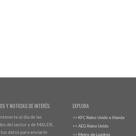
OS Y NOTICIAS DE INTERÉS
EXPLORA
tenerte al día de las
>> KFC Reino Unido e Irlanda
es del sector y de MALER,
>> AEG Reino Unido
 tus datos para enviarte
>> Metro de Londres