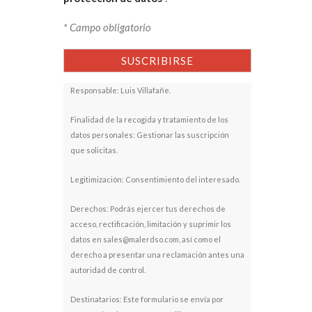
* Campo obligatorio
Responsable: Luis Villafañe.
Finalidad de la recogida y tratamiento de los
datos personales: Gestionar las suscripción
que solicitas.
Legitimización: Consentimiento del interesado.
Derechos: Podrás ejercer tus derechos de
acceso, rectificación, limitación y suprimir los
datos en sales@malerdso.com, así como el
derecho a presentar una reclamación antes una
autoridad de control.
Destinatarios: Este formulario se envía por