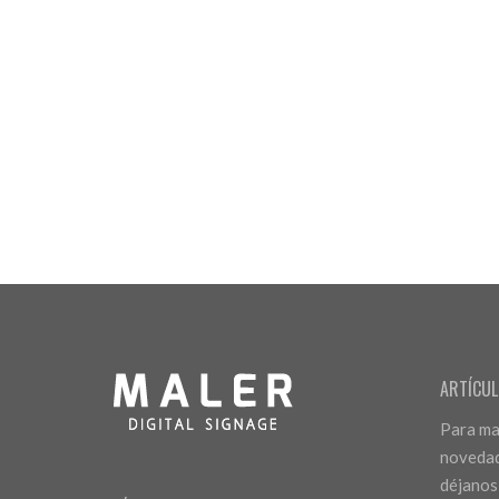
ARTÍCUL
Para man
novedad
déjanos