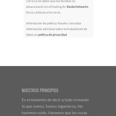
correo y los datos que me facilitas se
almacenarán en el hosting de
Raiola Networks
.
No se cederán a terceros.
Información de política: Puedes consultar
información adicional sobre mi tratamiento de
datos en
política de privacidad
NUESTROS PRINCIPIOS
Es el momento de decir a todo el mundo
lo que somos. Somos ingenieros. No
hacemos ruido. Hacemos que las cosas