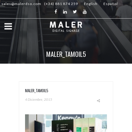
sales@malerdso.com
(+34) 881 874 259
English
Español
MALER_TAMOIL5
MALER_TAMOIL5
4 Diciembre, 2015