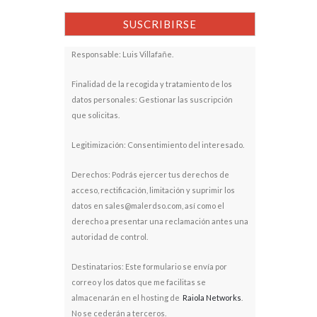
Responsable: Luis Villafañe.
Finalidad de la recogida y tratamiento de los
datos personales: Gestionar las suscripción
que solicitas.
Legitimización: Consentimiento del interesado.
Derechos: Podrás ejercer tus derechos de
acceso, rectificación, limitación y suprimir los
datos en sales@malerdso.com, así como el
derecho a presentar una reclamación antes una
autoridad de control.
Destinatarios: Este formulario se envía por
correo y los datos que me facilitas se
almacenarán en el hosting de
Raiola Networks
.
No se cederán a terceros.