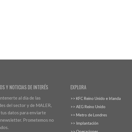
OS Y NOTICIAS DE INTERÉS
EXPLORA
tenerte al día de las
>> KFC Reino Unido e Irlanda
es del sector y de MALER,
>> AEG Reino Unido
 tus datos para enviarte
>> Metro de Londres
 newsletter. Prometemos no
>> Implantación
ados.
>> Operaciones