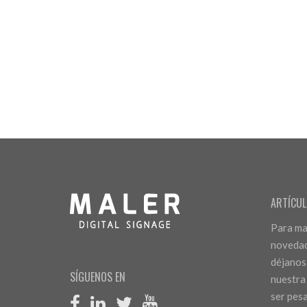
ARTÍCUL
Para man
novedad
déjanos
SÍGUENOS EN
nuestra
ser pes